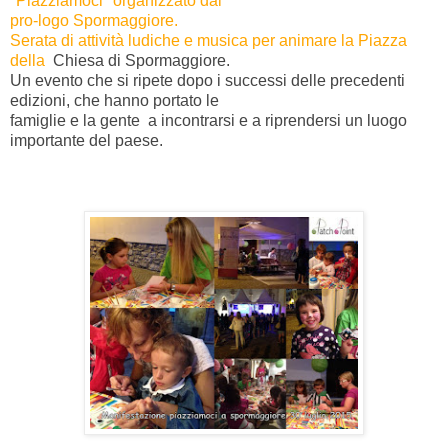
"Piazziamoci"
organizzato dal
pro-logo
Spormaggiore.
Serata di attività ludiche e musica per animare la Piazza
della
Chiesa di Spormaggiore.
Un evento che si ripete dopo i successi delle precedenti
edizioni,
che hanno portato le
famiglie e la gente a incontrarsi e a riprendersi
un luogo
importante
del paese.