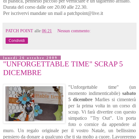
di plastica, pennello piccolo per verniciare e un taglierino affilato.
Durata del corso dalle ore 20.00 alle 22.30.
Per iscrivervi mandate un mail a patchpoint@live.it
PATCH POINT
alle
06:21
Nessun commento:
Condividi
lunedì 26 ottobre 2009
"UNFORGETTABLE TIME" SCRAP 5
DICEMBRE
"Unforgettable time" (un
momento indimenticabile)
sabato
5 dicembre
Marlies si cimenterà
per la prima volta in un corso di
scrap. Vi farà divertire con questo
simpatico "Try Out". Un porta
foto o cornice da appendere al
muro. Un regalo originale per il vostro Natale, un bellissimo
pensiero da donare a qualcuno che ti sta molto a cuore. Lavoreremo