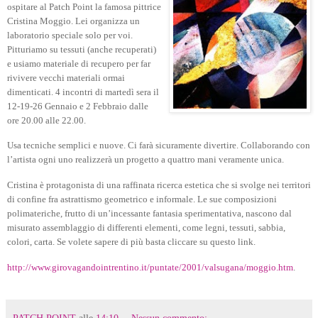
ospitare al Patch Point la famosa pittrice
Cristina Moggio. Lei organizza un
laboratorio speciale solo per voi.
Pitturiamo su tessuti (anche recuperati)
e usiamo materiale di recupero
per far
rivivere vecchi materiali ormai
dimenticati. 4 incontri di martedì sera il
12-19-26 Gennaio e 2 Febbraio dalle
ore 20.00 alle 22.00.
Usa tecniche semplici e nuove. Ci farà sicuramente divertire. Collaborando con
l’artista ogni uno realizzerà
un progetto a quattro mani veramente unica.
Cristina è protagonista di una raffinata ricerca estetica che si svolge nei territori
di confine fra astrattismo geometrico e informale. Le sue composizioni
polimateriche, frutto di un’incessante fantasia sperimentativa, nascono dal
misurato assemblaggio di differenti elementi, come legni, tessuti, sabbia,
colori, carta. Se volete sapere di più basta cliccare su questo link.
http://www.girovagandointrentino.it/puntate/2001/valsugana/moggio.htm
.
PATCH POINT
alle
14:10
Nessun commento: