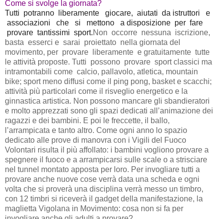
Come si svolge la giornata?
Tutti potranno liberamente giocare, aiutati da istruttori e
associazioni che si mettono a disposizione per fare
provare tantissimi sport.
Non occorre nessuna iscrizione,
basta esserci
e sarai proiettato nella giornata del
movimento,
per provare liberamente e gratuitamente tutte
le attività proposte. Tutti possono provare sport classici ma
intramontabili come calcio, pallavolo, atletica, mountain
bike; sport meno diffusi come il ping pong, basket e scacchi;
attività più particolari come il risveglio energetico e la
ginnastica artistica. Non possono mancare gli sbandieratori
e molto apprezzati sono gli spazi dedicati all’animazione dei
ragazzi e dei bambini. E poi le freccette, il ballo,
l’arrampicata e tanto altro. Come ogni anno lo spazio
dedicato alle prove di manovra con i Vigili del Fuoco
Volontari risulta il più affollato: i bambini vogliono provare a
spegnere il fuoco e a arrampicarsi sulle scale o a strisciare
nel tunnel montato apposta per loro. Per invogliare tutti a
provare anche nuove cose verrà data una scheda e ogni
volta che si proverà una disciplina verrà messo un timbro,
con 12 timbri si riceverà il gadget della manifestazione, la
maglietta Vigolana in Movimento: cosa non si fa per
invogliare anche gli adulti a provare?