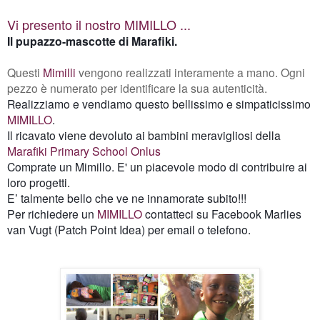
Vi presento il nostro
MIMILLO
...
Il pupazzo-mascotte di Marafiki.
Questi
Mimilli
vengono realizzati interamente a mano. Ogni
pezzo è numerato per identificare la sua autenticità.
Realizziamo e vendiamo questo bellissimo e simpaticissimo
MIMILLO
.
Il ricavato viene devoluto
ai bambini meravigliosi della
Marafiki Primary School Onlus
Comprate un Mimillo. E' un piacevole modo di contribuire ai
loro
progetti.
E’ talmente bello che ve ne innamorate subito!!!
Per richiedere un
MIMILLO
contatteci su Facebook Marlies
van Vugt (Patch Point Idea) per email o telefono.