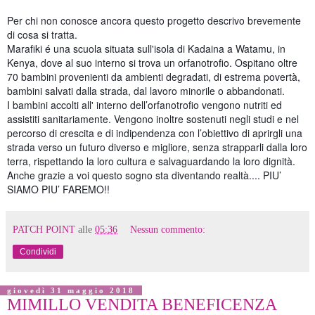
Per chi non conosce ancora questo progetto descrivo brevemente
di cosa si tratta.
Marafiki é una scuola situata sull'isola di Kadaina a Watamu, in
Kenya, dove al suo interno si trova un orfanotrofio. Ospitano oltre
70 bambini provenienti da ambienti degradati, di estrema povertà,
bambini salvati dalla strada, dal lavoro minorile o abbandonati.
I bambini accolti all' interno dell’orfanotrofio vengono nutriti ed
assistiti sanitariamente. Vengono inoltre sostenuti negli studi e nel
percorso di crescita e di indipendenza con l’obiettivo di aprirgli una
strada verso un futuro diverso e migliore, senza strapparli dalla loro
terra, rispettando la loro cultura e salvaguardando la loro dignità.
Anche grazie a voi questo sogno sta diventando realtà.... PIU’
SIAMO PIU’ FAREMO!!
PATCH POINT
alle
05:36
Nessun commento:
Condividi
giovedì 31 maggio 2018
MIMILLO VENDITA BENEFICENZA