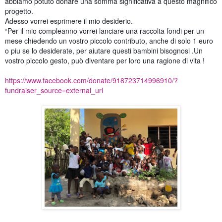
abbiamo potuto donare una somma significativa a questo magnifico
progetto.
Adesso vorrei esprimere il mio desiderio.
“Per il mio compleanno vorrei lanciare una raccolta fondi per un
mese chiedendo un vostro piccolo contributo, anche di solo 1 euro
o piu se lo desiderate, per aiutare questi bambini biso
gnosi .Un
vostro piccolo gesto, può diventare per loro una ragione di vita !
https://www.facebook.com/donate/918723714996910/?
fundraiser_source=external_url