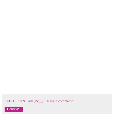
PATCH POINT
alle
15:13
Nessun commento:
Condividi