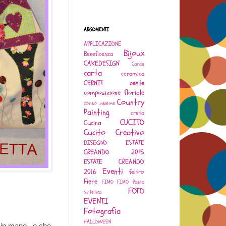
ARGOMENTI
APPLICAZIONE
Bijoux
Beneficenza
CAKEDESIGN
Cards
carta
ceramica
CERNIT
ceste
composizione floriale
Country
corso insieme
Painting
creta
CUCITO
Cucina
Cucito Creativo
ESTATE
DISEGNO
CREANDO 2015
ESTATE CREANDO
Eventi
2016
feltro
Fiere
FIMO
FIMO Pasta
FOTO
Sintetica
EVENTI
Fotografia
HALLOWEEN
o in mano, o che,