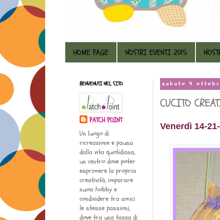
HOME PAGE
NOSTRI EVENTI 2015
NOST
BENVENUTI NEL SITO
sabato 4 ottob
CUCITO CREA
PATCH POINT
Venerdì 14-21
Un luogo di
ricreazione e pausa
dalla vita quotidiana,
un centro dove poter
esprimere la propria
creatività, imparare
nuovi hobby e
condividere tra amici
le stesse passioni,
dove tra una tazza di