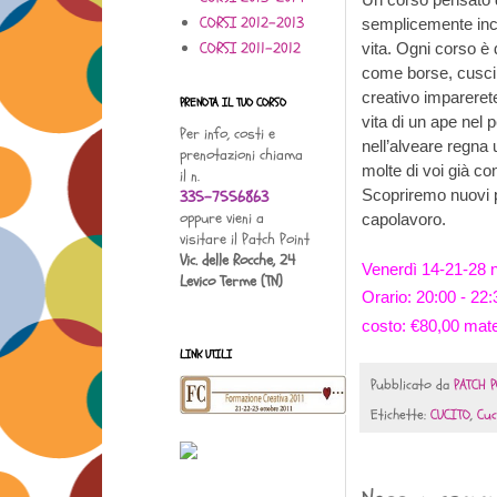
CORSI 2012-2013
semplicemente incur
CORSI 2011-2012
vita. Ogni corso è 
come borse, cuscini
creativo imparerete
PRENOTA IL TUO CORSO
vita di un ape nel p
Per info, costi e
nell’alveare regna
prenotazioni chiama
molte di voi già c
il n.
Scopriremo nuovi pun
335-7556863
oppure vieni a
capolavoro.
visitare il Patch Point
Vic. delle Rocche, 24
Venerdì
14-21-28 
Levico Terme (TN)
Orario: 20:00 - 22:
costo: €80,00 mat
LINK UTILI
Pubblicato da
PATCH P
Etichette:
CUCITO
,
Cuc