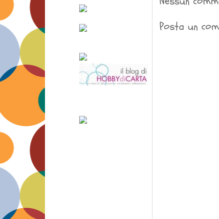
Nessun comm
Posta un co