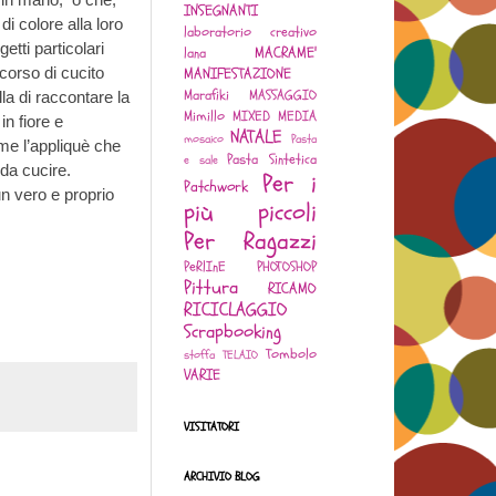
INSEGNANTI
i colore alla loro
laboratorio creativo
etti particolari
MACRAME'
lana
MANIFESTAZIONE
corso di cucito
Marafiki
MASSAGGIO
la di raccontare la
Mimillo
MIXED MEDIA
in fiore e
NATALE
mosaico
Pasta
me l’appliquè che
Pasta Sintetica
e sale
da cucire.
Per i
Patchwork
un vero e proprio
più piccoli
Per Ragazzi
PeRlInE
PHOTOSHOP
Pittura
RICAMO
RICICLAGGIO
Scrapbooking
Tombolo
stoffa
TELAIO
VARIE
VISITATORI
ARCHIVIO BLOG