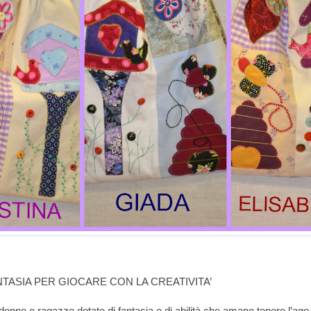
TASIA PER
GIOCARE CON LA CREATIVITA’
onne e ragazze dotate di fantasia e di abilità che amano tenere l’ag