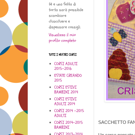
tè e una fetta di
torta sarà possibile
scambiare
chiacchiere e
dispensare consigli.
Visualizza il mio
profilo completo
TUTTI I NOSTRI CORSI
CORSI ADULTI
2015-2016
ESTATE CREANDO
2015
CORSI ESTIVI
BAMBINI 2014
CORSI ESTIVI
ADULTI 2014
CORSI 2014 -2015
ADULTI
SACCHETTO FAN
CORSI 2014-2015
BAMBINI
CORSI 2013-2014
Un corso pensato d