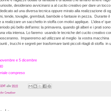
iosite, desiderano avvicinarsi a al cucito creativo per dare un tocco d
dedicato ad una diversa tecnica oppure mirato alla realizzazione di ogg
, tende, tovaglie, grembiuli, bambole o fantasie in pezza. Durante il 
 a realizzare un sacchetto in stoffa con motivi applique. L’idea e’ quel
eriodo più bello dell’anno: la primavera, quando gli alberi e i prati sono 
 una vita intensa. Lo faremo usando le tecniche del cucito creativo co
onosceranno. Impareremo ad utilizzare al meglio la vostra macchina 
ti , trucchi e segreti per trasformare tanti piccoli ritagli di stoffa in 
novembre e 5 dicembre
30
eriale compreso
OINT
alle
00:10
ito Creativo