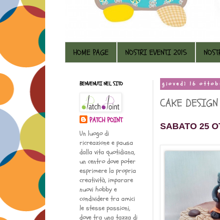
HOME PAGE
NOSTRI EVENTI 2015
NOST
BENVENUTI NEL SITO
giovedì 16 otto
CAKE DESIGN 
PATCH POINT
SABATO 25 
Un luogo di
ricreazione e pausa
dalla vita quotidiana,
un centro dove poter
esprimere la propria
creatività, imparare
nuovi hobby e
condividere tra amici
le stesse passioni,
dove tra una tazza di