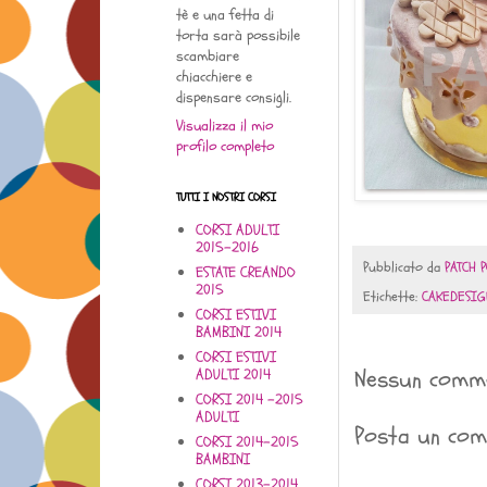
tè e una fetta di
torta sarà possibile
scambiare
chiacchiere e
dispensare consigli.
Visualizza il mio
profilo completo
TUTTI I NOSTRI CORSI
CORSI ADULTI
2015-2016
Pubblicato da
PATCH P
ESTATE CREANDO
2015
Etichette:
CAKEDESIG
CORSI ESTIVI
BAMBINI 2014
CORSI ESTIVI
Nessun comm
ADULTI 2014
CORSI 2014 -2015
ADULTI
Posta un co
CORSI 2014-2015
BAMBINI
CORSI 2013-2014