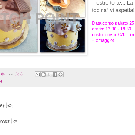
nostre torte... La
topina" vi aspetta!
Data corso sabato 25
orario: 13.30 - 18.30
costo corso €70 (m
+ omaggio)
OINT
alle
13:46
N
ento:
mmento