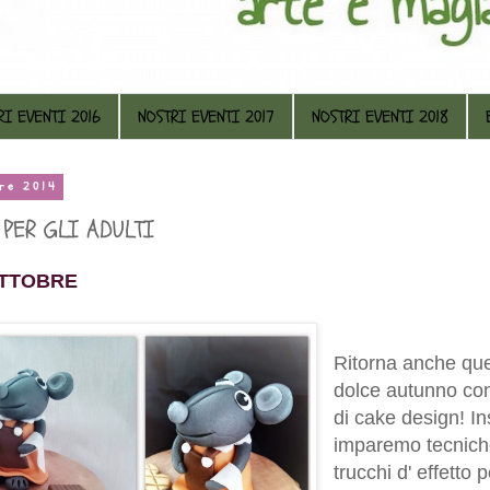
RI EVENTI 2016
NOSTRI EVENTI 2017
NOSTRI EVENTI 2018
bre 2014
PER GLI ADULTI
OTTOBRE
Ritorna anche que
dolce autunno con
di cake design! I
imparemo tecnich
trucchi d' effetto 