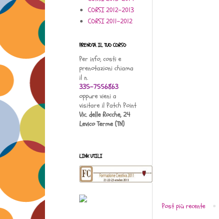
CORSI 2012-2013
CORSI 2011-2012
PRENOTA IL TUO CORSO
Per info, costi e
prenotazioni chiama
il n.
335-7556863
oppure vieni a
visitare il Patch Point
Vic. delle Rocche, 24
Levico Terme (TN)
LINK UTILI
Post più recente