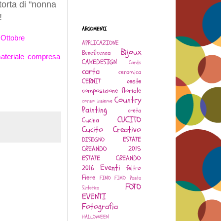
 torta di "nonna
!
ARGOMENTI
 Ottobre
APPLICAZIONE
Bijoux
Beneficenza
ateriale compresa
CAKEDESIGN
Cards
carta
ceramica
CERNIT
ceste
composizione floriale
Country
corso insieme
Painting
creta
CUCITO
Cucina
Cucito Creativo
ESTATE
DISEGNO
CREANDO 2015
ESTATE CREANDO
Eventi
2016
feltro
Fiere
FIMO
FIMO Pasta
FOTO
Sintetica
EVENTI
Fotografia
HALLOWEEN