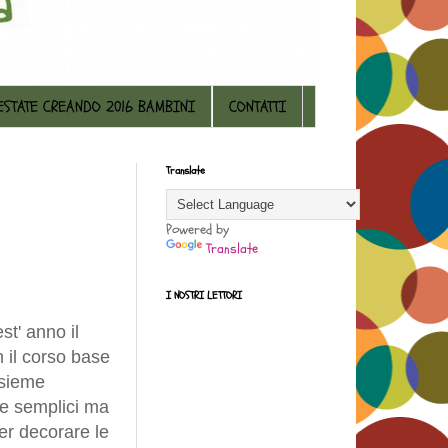
ESTATE CREANDO 2016 BAMBINI
CONTATTI
Translate
Powered by
Translate
I NOSTRI LETTORI
st' anno il
 il corso base
nsieme
e semplici ma
per decorare le