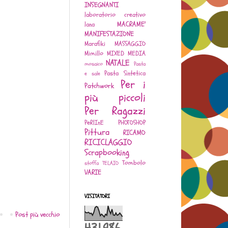
INSEGNANTI
laboratorio creativo
MACRAME'
lana
MANIFESTAZIONE
Marafiki
MASSAGGIO
Mimillo
MIXED MEDIA
NATALE
mosaico
Pasta
Pasta Sintetica
e sale
Per i
Patchwork
più piccoli
Per Ragazzi
PeRlInE
PHOTOSHOP
Pittura
RICAMO
RICICLAGGIO
Scrapbooking
Tombolo
stoffa
TELAIO
VARIE
VISITATORI
Post più vecchio