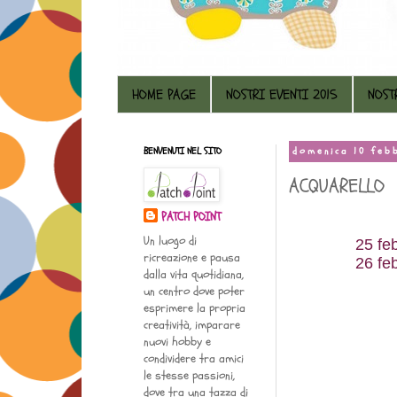
HOME PAGE
NOSTRI EVENTI 2015
NOST
BENVENUTI NEL SITO
domenica 10 feb
ACQUARELLO
PATCH POINT
Un luogo di
25 febbr. e
ricreazione e pausa
26 febbr. e
dalla vita quotidiana,
un centro dove poter
esprimere la propria
creatività, imparare
nuovi hobby e
condividere tra amici
le stesse passioni,
dove tra una tazza di