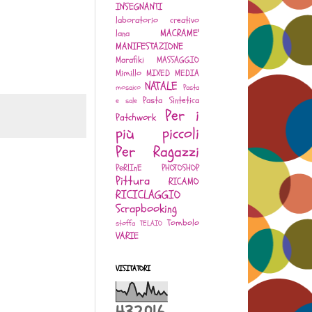
INSEGNANTI
laboratorio creativo
MACRAME'
lana
MANIFESTAZIONE
Marafiki
MASSAGGIO
Mimillo
MIXED MEDIA
NATALE
mosaico
Pasta
Pasta Sintetica
e sale
Per i
Patchwork
più piccoli
Per Ragazzi
PeRlInE
PHOTOSHOP
Pittura
RICAMO
RICICLAGGIO
Scrapbooking
Tombolo
stoffa
TELAIO
VARIE
VISITATORI