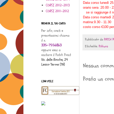
Data corso lunedì 25
CORSI 2012-2013
orario
sera :20.00 - 
CORSI 2011-2012
se si raggiunge il n
Data corso martedì 2
matina:9.30 - 11.30
PRENOTA IL TUO CORSO
costo corso €100 pe
Per info, costi e
prenotazioni chiama
Pubblicato da
PATCH P
il n.
335-7556863
Etichette:
Pittura
oppure vieni a
visitare il Patch Point
Vic. delle Rocche, 24
Nessun comm
Levico Terme (TN)
Posta un co
LINK UTILI