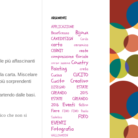
ARGOMENTI
APPLICAZIONE
Bijoux
Beneficenza
CAKEDESIGN
Cards
carta
ceramica
CERNIT
ceste
composizione floriale
e più affascinanti
Country
corso insieme
Painting
creta
CUCITO
la carta. Miscelare
Cucina
Cucito Creativo
più sorprendenti
ESTATE
DISEGNO
CREANDO 2015
artendo dalle basi.
ESTATE CREANDO
Eventi
2016
feltro
Fiere
FIMO
FIMO Pasta
tico che non si
FOTO
Sintetica
EVENTI
Fotografia
HALLOWEEN