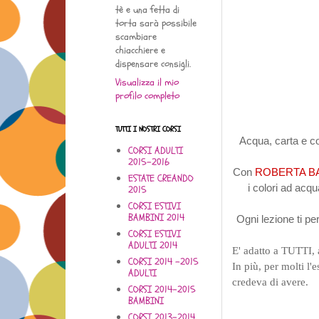
tè e una fetta di
torta sarà possibile
scambiare
chiacchiere e
dispensare consigli.
Visualizza il mio
profilo completo
TUTTI I NOSTRI CORSI
Acqua, carta e co
CORSI ADULTI
2015-2016
Con
ROBERTA BA
ESTATE CREANDO
i colori ad acq
2015
CORSI ESTIVI
BAMBINI 2014
Ogni lezione ti pe
CORSI ESTIVI
ADULTI 2014
E' adatto a TUTTI, 
CORSI 2014 -2015
In più, per molti l'
ADULTI
credeva di avere.
CORSI 2014-2015
BAMBINI
CORSI 2013-2014