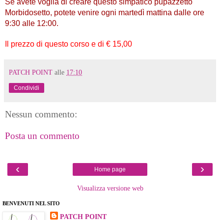
Se avete voglia di creare questo simpatico pupazzetto
Morbidosetto, potete venire ogni marted
ì mattina
dalle
ore
9:30 alle 12:00
.
Il prezzo di questo corso e di € 15,00
PATCH POINT
alle
17:10
Condividi
Nessun commento:
Posta un commento
‹
›
Home page
Visualizza versione web
BENVENUTI NEL SITO
PATCH POINT