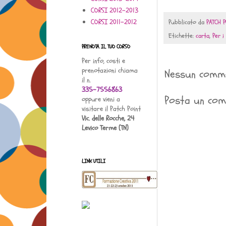
CORSI 2012-2013
CORSI 2011-2012
Pubblicato da
PATCH P
Etichette:
carta
,
Per i
PRENOTA IL TUO CORSO
Per info, costi e
prenotazioni chiama
Nessun comm
il n.
335-7556863
Posta un co
oppure vieni a
visitare il Patch Point
Vic. delle Rocche, 24
Levico Terme (TN)
LINK UTILI