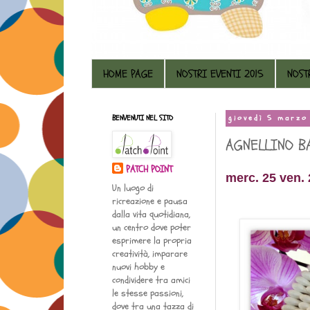
HOME PAGE
NOSTRI EVENTI 2015
NOST
BENVENUTI NEL SITO
giovedì 5 marzo
AGNELLINO B
PATCH POINT
merc. 25 ven. 
Un luogo di
ricreazione e pausa
dalla vita quotidiana,
un centro dove poter
esprimere la propria
creatività, imparare
nuovi hobby e
condividere tra amici
le stesse passioni,
dove tra una tazza di