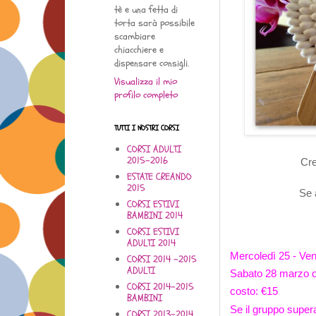
tè e una fetta di
torta sarà possibile
scambiare
chiacchiere e
dispensare consigli.
Visualizza il mio
profilo completo
TUTTI I NOSTRI CORSI
CORSI ADULTI
2015-2016
Cre
ESTATE CREANDO
2015
Se 
CORSI ESTIVI
BAMBINI 2014
CORSI ESTIVI
ADULTI 2014
Mercoledì 25 - Ve
CORSI 2014 -2015
ADULTI
Sabato 28 marzo o
CORSI 2014-2015
costo: €15
BAMBINI
Se il gruppo supera
CORSI 2013-2014