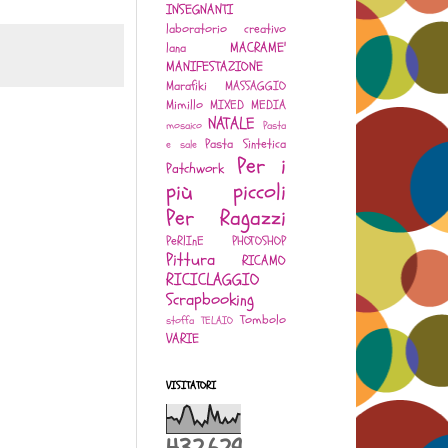
INSEGNANTI
laboratorio creativo
MACRAME'
lana
MANIFESTAZIONE
Marafiki
MASSAGGIO
Mimillo
MIXED MEDIA
NATALE
mosaico
Pasta
Pasta Sintetica
e sale
Per i
Patchwork
più piccoli
Per Ragazzi
PeRlInE
PHOTOSHOP
Pittura
RICAMO
RICICLAGGIO
Scrapbooking
Tombolo
stoffa
TELAIO
VARIE
VISITATORI