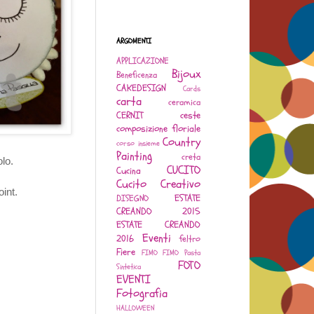
ARGOMENTI
APPLICAZIONE
Bijoux
Beneficenza
CAKEDESIGN
Cards
carta
ceramica
CERNIT
ceste
composizione floriale
Country
corso insieme
Painting
creta
olo.
CUCITO
Cucina
Cucito Creativo
int.
ESTATE
DISEGNO
CREANDO 2015
ESTATE CREANDO
Eventi
2016
feltro
Fiere
FIMO
FIMO Pasta
FOTO
Sintetica
EVENTI
Fotografia
HALLOWEEN