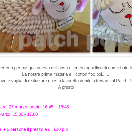
eremo per pasqua questo
delizioso e tenero
agnellino di nome batuff
La nostra prima materia e il cotton fioc poi......
avete voglia di realizzare questo lavoretto venite a trovarci al Patch Po
A presto
nerdì 27 marzo o
rario: 16:45 - 18:45
rario:
15:00 - 17.00
 le 6 persone il prezzo è di €10 p.p