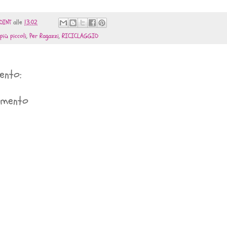
OINT
alle
13:02
 più piccoli
,
Per Ragazzi
,
RICICLAGGIO
ento:
mmento