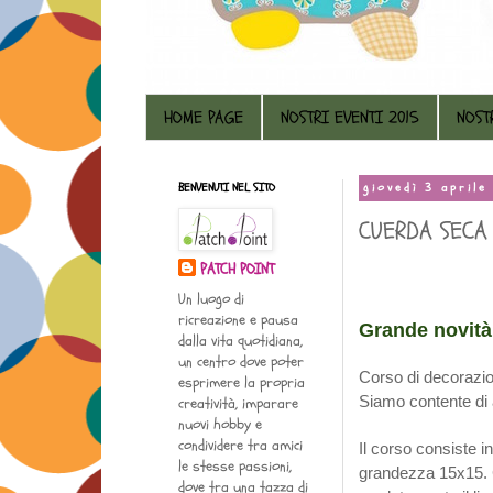
HOME PAGE
NOSTRI EVENTI 2015
NOST
BENVENUTI NEL SITO
giovedì 3 aprile
CUERDA SECA
PATCH POINT
29 Apri
Un luogo di
ricreazione e pausa
Grande novità 
dalla vita quotidiana,
un centro dove poter
Corso di decorazi
esprimere la propria
Siamo contente di a
creatività, imparare
nuovi hobby e
condividere tra amici
Il corso consiste i
le stesse passioni,
grandezza 15x15. 
dove tra una tazza di