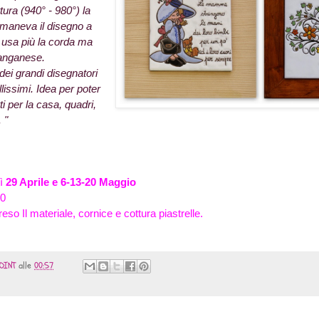
ttura (940° - 980°) la
imaneva il disegno a
i usa più la corda ma
anganese.
ei grandi disegnatori
ellissimi. Idea per poter
i per la casa, quadri,
 "
dì
29 Aprile e 6-13-20 Maggio
30
so Il materiale, cornice e cottura piastrelle.
OINT
alle
00:57