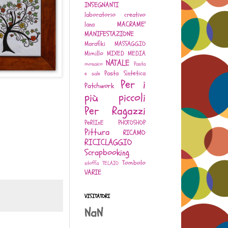
INSEGNANTI
laboratorio creativo
MACRAME'
lana
MANIFESTAZIONE
Marafiki
MASSAGGIO
Mimillo
MIXED MEDIA
NATALE
mosaico
Pasta
Pasta Sintetica
e sale
Per i
Patchwork
più piccoli
Per Ragazzi
PeRlInE
PHOTOSHOP
Pittura
RICAMO
RICICLAGGIO
Scrapbooking
Tombolo
stoffa
TELAIO
VARIE
VISITATORI
NaN