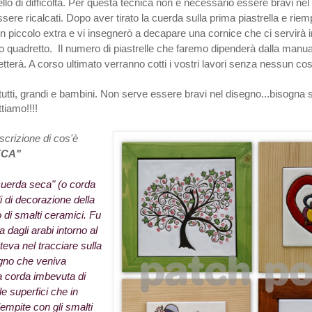
ello di difficoltà. Per questa tecnica non è necessario essere bravi ne
ere ricalcati. Dopo aver tirato la cuerda sulla prima piastrella e riemp
n piccolo extra e vi insegnerò a decapare una cornice che ci servirà i
o quadretto. Il numero di piastrelle che faremo dipenderà dalla manual
terà. A corso ultimato verranno cotti i vostri lavori senza nessun co
tutti, grandi e bambini. Non serve essere bravi nel disegno...bisogna 
ttiamo!!!!
scrizione di cos'è
ECA"
"cuerda seca" (o corda
 di decorazione della
o di smalti ceramici. Fu
 dagli arabi intorno al
eva nel tracciare sulla
egno che veniva
a corda imbevuta di
le superfici che in
empite con gli smalti