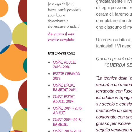
gradatamente il liv
tè e una fetta di
disegni possono ess
torta sarà possibile
ceramici, faremo u
scambiare
completare il nostr
chiacchiere e
dispensare consigli.
che ciascuno ci met
Visualizza il mio
profilo completo
Un corso adatto a 
fantasia!!!! Vi aspe
TUTTI I NOSTRI CORSI
Qui una piccola
de
CORSI ADULTI
"CUERDA S
2015-2016
ESTATE CREANDO
"La tecnica della 
2015
secca) è un metodi
CORSI ESTIVI
BAMBINI 2014
terracotta con l'us
CORSI ESTIVI
introdotta in Spagna
ADULTI 2014
xv secolo e consist
CORSI 2014 -2015
mattonella un dis
ADULTI
contornato con un
CORSI 2014-2015
grasso per isolare 
BAMBINI
seguito venivano ri
CORSI 2013-2014