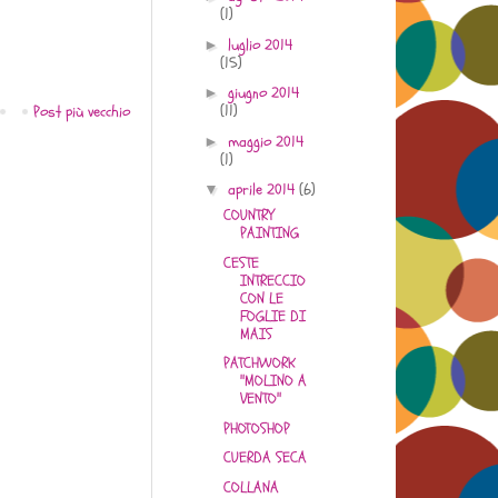
(1)
luglio 2014
►
(15)
giugno 2014
►
(11)
Post più vecchio
maggio 2014
►
(1)
aprile 2014
(6)
▼
COUNTRY
PAINTING
CESTE
INTRECCIO
CON LE
FOGLIE DI
MAIS
PATCHWORK
"MOLINO A
VENTO"
PHOTOSHOP
CUERDA SECA
COLLANA