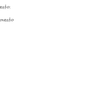
ento:
mmento