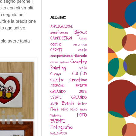
l disegno perchè i
ito con gli smalti
n seguito per
ARGOMENTI
ità e la precisione
APPLICAZIONE
sto aggiuntivo.
Bijoux
Beneficenza
CAKEDESIGN
Cards
solo avere tanta
carta
ceramica
CERNIT
ceste
composizione floriale
Country
corso insieme
Painting
creta
CUCITO
Cucina
Cucito Creativo
ESTATE
DISEGNO
CREANDO 2015
ESTATE CREANDO
Eventi
2016
feltro
Fiere
FIMO
FIMO Pasta
FOTO
Sintetica
EVENTI
Fotografia
HALLOWEEN