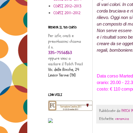
di vari colori. In co
CORSI 2012-2013
corda bruciava e r
CORSI 2011-2012
rilievo. Oggi non s
un composto di m
PRENOTA IL TUO CORSO
Non serve essere d
Per info, costi e
e i risultati sono b
prenotazioni chiama
creare da se oggett
il n.
regali, bomboniere.
335-7556863
oppure vieni a
visitare il Patch Point
Vic. delle Rocche, 24
Levico Terme (TN)
Data corso Marte
orario: 20.00 - 22.
costo: € 110 compre
LINK UTILI
Pubblicato da
PATCH P
Etichette:
ceramica