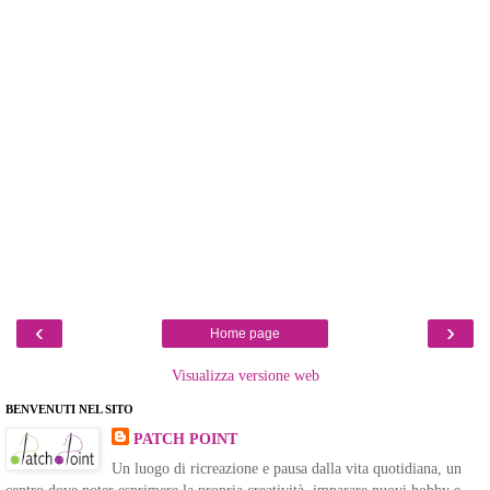
‹
›
Home page
Visualizza versione web
BENVENUTI NEL SITO
PATCH POINT
Un luogo di ricreazione e pausa dalla vita quotidiana, un
centro dove poter esprimere la propria creatività, imparare nuovi hobby e